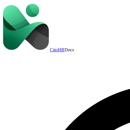
CitoHR
Docs